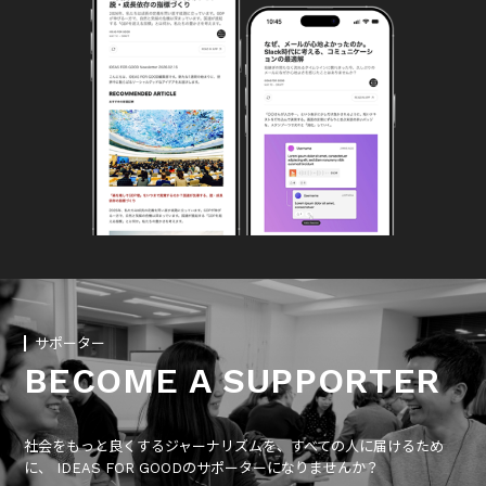
サポーター
BECOME A SUPPORTER
社会をもっと良くするジャーナリズムを、すべての人に届けるため
に、 IDEAS FOR GOODのサポーターになりませんか？