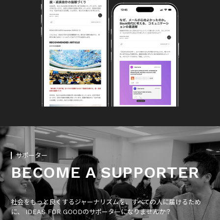
サポーター
BECOME A SUPPORTER
社会をもっと良くするジャーナリズムを、すべての人に届けるため
に、 IDEAS FOR GOODのサポーターになりませんか？