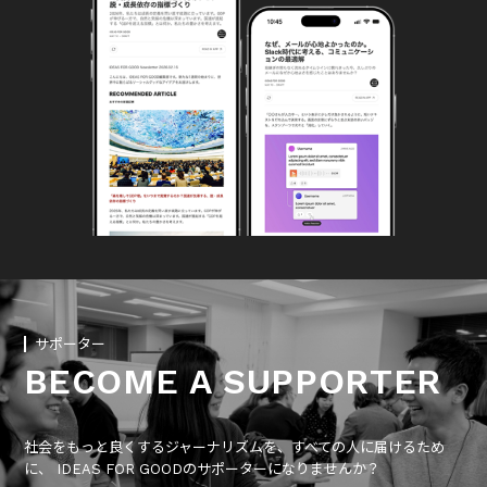
サポーター
BECOME A SUPPORTER
社会をもっと良くするジャーナリズムを、すべての人に届けるため
に、 IDEAS FOR GOODのサポーターになりませんか？