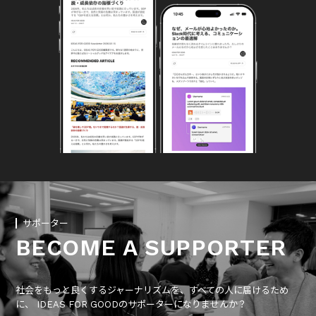
サポーター
BECOME A SUPPORTER
社会をもっと良くするジャーナリズムを、すべての人に届けるため
に、 IDEAS FOR GOODのサポーターになりませんか？