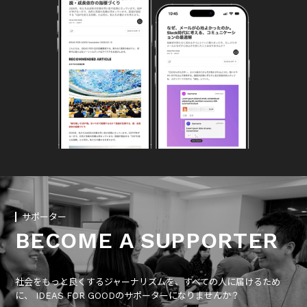
サポーター
BECOME A SUPPORTER
社会をもっと良くするジャーナリズムを、すべての人に届けるため
に、 IDEAS FOR GOODのサポーターになりませんか？