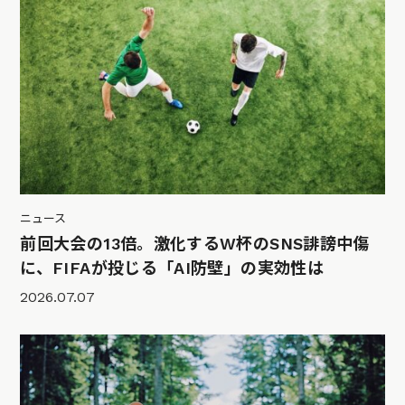
ニュース
前回大会の13倍。激化するW杯のSNS誹謗中傷
に、FIFAが投じる「AI防壁」の実効性は
2026.07.07