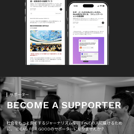
サポーター
BECOME A SUPPORTER
社会をもっと良くするジャーナリズムを、すべての人に届けるため
に、 IDEAS FOR GOODのサポーターになりませんか？