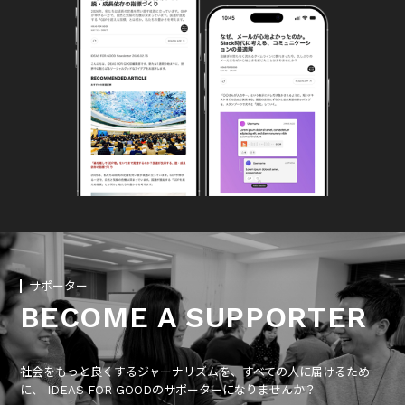
サポーター
BECOME A SUPPORTER
社会をもっと良くするジャーナリズムを、すべての人に届けるため
に、 IDEAS FOR GOODのサポーターになりませんか？