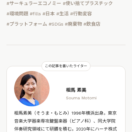
#サーキュラーエコノミー
#使い捨てプラスチック
#環境問題
#fills
#日本
#生活
#行動変容
#プラットフォーム
#SDGs
#廃棄物
#飲食店
この記事を書いたライター
相馬 素美
Souma Motomi
相馬素美（そうま・もとみ）1996年横浜出身。東京
音楽大学器楽専攻鍵盤楽器（ピアノ科）、同大学院
伴奏研究領域にて研鑽を積む。2020年にハーチ株式