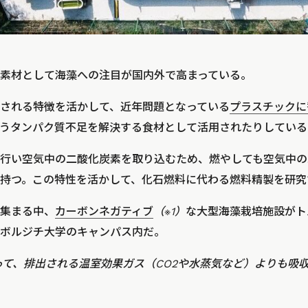
素材として海藻への注目が国内外で高まっている。
される特徴を活かして、近年問題となっている
プラスチックに
うタンパク質不足を解決する食材として活用されたりしている
行い空気中の二酸化炭素を取り込むため、燃やしても空気中の
持つ。この特性を活かして、化石燃料に代わる燃料精製を研究
集まる中、
カーボンネガティブ
（※1）
な大型海藻栽培施設がト
ボルジチ大学のキャンパス内だ。
よって、排出される温室効果ガス（CO2や水蒸気など）よりも吸