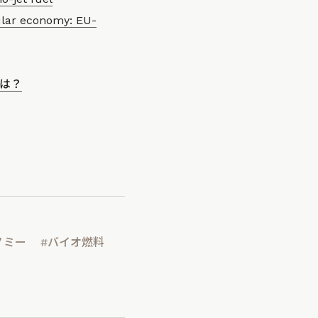
cular economy: EU-
は？
ノミー
#バイオ燃料