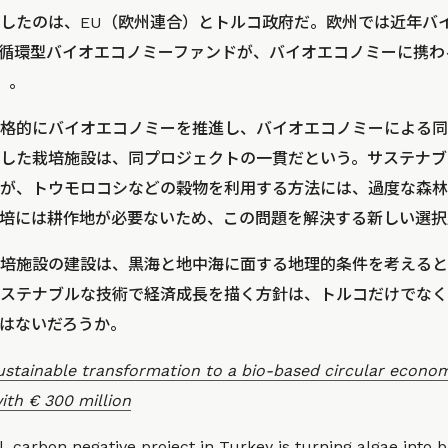
したのは、EU（欧州連合）とトルコ政府だ。欧州では近年バ
州の循環型バイオエコノミーファンドが、バイオエコノミーに携わ
）
。
格的にバイオエコノミーを推進し、バイオエコノミーによる同
した栽培施設は、同プロジェクトの一貫だという。サステナブ
が、トウモロコシなどの穀物を利用する方法には、過度な森林
培には耕作地が必要ないため、この問題を解決する新しい選択
培施設の建設は、黒海と地中海に面する地理的条件を考えると
ステナブルな技術で経済成長を描く方針は、トルコだけでなく
はないだろうか。
ustainable transformation to a bio-based circular econom
ith € 300 million
l, carbon negative project in Turkey is turning algae into bi