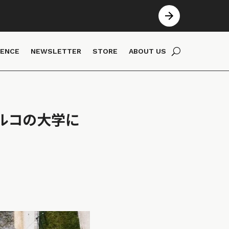
IENCE
NEWSLETTER
STORE
ABOUT US
ルコの大学に