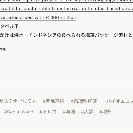
apital for sustainable transformation to a bio-based cir
oversubscribed with € 300 million
タベルモ
かけは洪水。インドネシアの食べられる海藻パッケージ素材と
uma
#サステナビリティ
#官民連携
#循環型経済
#バイオエコ
#Social Good
#トルコ
#海藻
#大学
#欧州