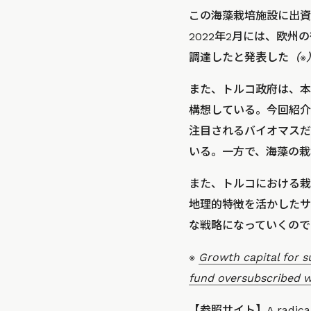
この海藻栽培施設に出資
2022年2月には、欧
調達したと発表した
（※
また、トルコ政府は、本
構想している。今回紹介
注目されるバイオマスだ
いる。一方で、海藻の栽
また、トルコにおける栽
地理的特徴を活かしたサ
な戦略になっていくので
※
Growth capital for s
fund oversubscribed w
【参照サイト】
A radica