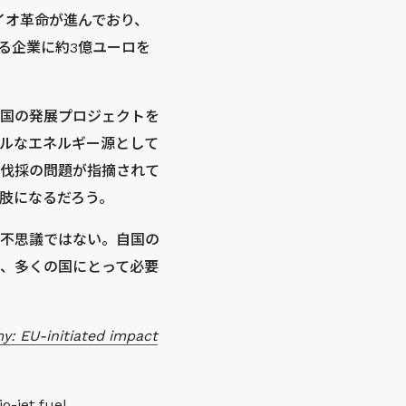
イオ革命が進んでおり、
る企業に約3億ユーロを
国の発展プロジェクトを
ルなエネルギー源として
伐採の問題が指摘されて
肢になるだろう。
不思議ではない。自国の
、多くの国にとって必要
y: EU-initiated impact
o-jet fuel