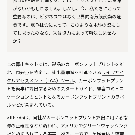
独自の情報を公開することは、ビジネスとしては意味
がないかもしれません。しかし、今、私たちにとって
重要なのは、ビジネスではなく世界的な気候変動の危
機です。競争社会によって、このような地球の姿にし
てしまったのなら、次は協力によって解決しません
か？
この算出キットには、製品のカーボンフットプリントを推
定、問題点を特定し、排出量削減を推進できる
ライフサイ
クルアセスメント（LCA）ツール
、カーボンフットプリン
トを簡単に算出するための
スタートガイド
、顧客コミュニ
ケーションのヒントとなる
カーボンフットプリントのラベ
ル
などが含まれている。
Allbirdsは、同社がカーボンフットプリント算出に用いる指
標の正確性などが疑われ、アメリカでグリーンウォッシング
だと訴えられている事実もある。一方で、業界全体の連帯