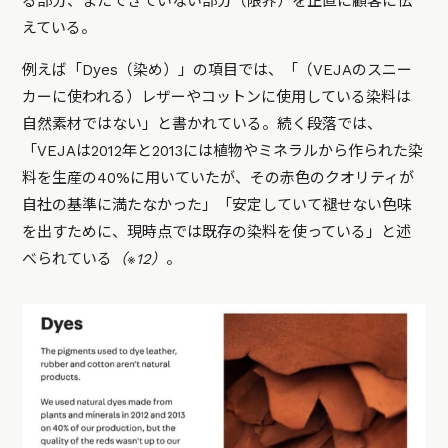
る部分、またできていない部分（限界）を正直に顧客に伝
えている。
例えば「Dyes（染め）」の項目では、
「（VEJAのスニー
カーに使われる）レザーやコットンに使用している染料は
自然素材ではない」
と書かれている。続く段落では、
「VEJAは2012年と2013には植物やミネラルから作られた染
料を生産の40%に用いていたが、その赤色のクオリティが
自社の基準に満たなかった」「安定していて褪せない色味
を出すために、現時点では既存の染料を使っている」
と述
べられている
（※12）
。