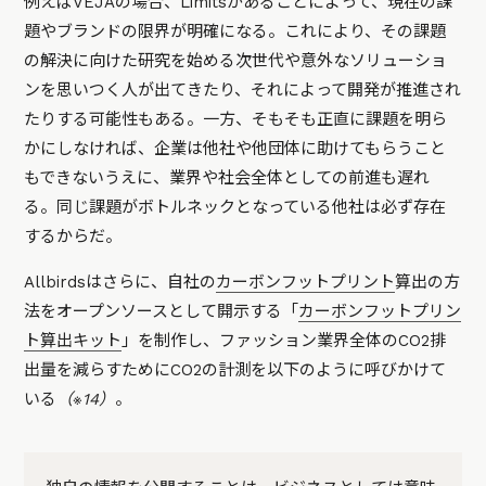
例えばVEJAの場合、Limitsがあることによって、現在の課
題やブランドの限界が明確になる。これにより、その課題
の解決に向けた研究を始める次世代や意外なソリューショ
ンを思いつく人が出てきたり、それによって開発が推進され
たりする可能性もある。一方、そもそも正直に課題を明ら
かにしなければ、企業は他社や他団体に助けてもらうこと
もできないうえに、業界や社会全体としての前進も遅れ
る。同じ課題がボトルネックとなっている他社は必ず存在
するからだ。
Allbirdsはさらに、自社の
カーボンフットプリント
算出の方
法をオープンソースとして開示する「
カーボンフットプリン
ト算出キット
」を制作し、ファッション業界全体のCO2排
出量を減らすためにCO2の計測を以下のように呼びかけて
いる
（※14）
。