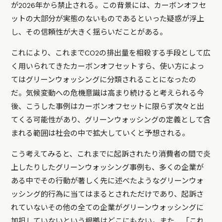
が2026年から禁止される。この背景には、カーボンオフセ
ットの大部分が実態のないものであるといった疑惑が浮上
し、その信頼性が大きく揺らいだことがある。
これにより、これまでCO2の排出量を相殺する手段として広
く用いられてきたカーボンオフセットすら、使い方によっ
てはグリーンウォッシングに分類されることになったの
だ。気候変動への危機意識は高まり続けると考えられる今
後、こうした事例はカーボンオフセットに限らず次々と出
てくる可能性があり、グリーンウォッシングの定義として含
まれる範囲は社会の中で拡大していくと予想される。
こう考えてみると、これまでに起訴されたり消費者の間で炎
上したりしたグリーンウォッシング事例も、多くの企業が
ある中でその行動が著しく先に述べたようなグリーンウォ
ッシング的行為に当てはまるとされただけであり、起訴さ
れていないその他の全ての企業がグリーンウォッシングに
加担していないという根拠はどこにもない。また、「これ