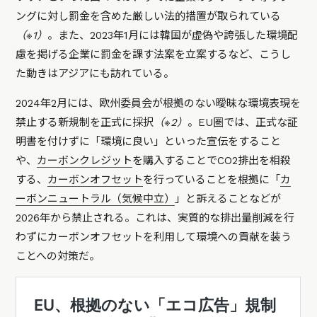
ングに対し罰金を含めた厳しい法的措置が取られている
（※1）
。また、2023年1月には韓国が虚偽や誇張した環境配
慮を掲げる企業に罰金を課す法案を立案するなど、こうし
た動きはアジアにも訪れている。
2024年2月には、欧州委員会が根拠のない曖昧な環境表現を
禁止する新規制を正式に採択
（※2）
。EU圏では、正式な証
明書を付けずに「環境に良い」といった宣伝をすること
や、
カーボンクレジット
を購入することでCO2排出を相殺
する、
カーボンオフセット
を行っていることを根拠に「
カ
ーボンニュートラル（気候中立）
」と訴えることなどが
2026年から禁止される。これは、実質的な排出量削減を行
わずにカーボンオフセットを利用して環境への貢献を装う
ことへの対策だ。