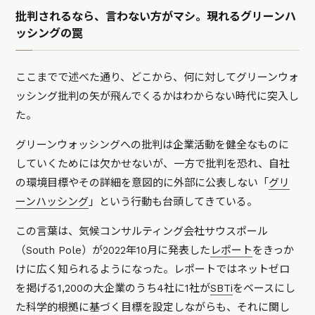
批判されるなら、言わない方がマシ。現れるグリーンハ
ッシングの罠
ここまでで述べた通り、どこから、何に対してグリーンウォ
ッシング批判の矢が飛んでくるかはわからない時代に突入し
た。
グリーンウォッシングへの批判は企業活動を健全なものに
していくためには欠かせないが、一方で批判を恐れ、自社
の環境目標やその詳細を意図的に外部に公表しない「
グリ
ーンハッシング
」という行動も台頭してきている。
この言葉は、気候コンサルティング会社サウスポール
（South Pole）が2022年10月に発表した
レポート
をきっか
けに広く知られるようになった。レポートではネットゼロ
を掲げる1,200の大企業のうち4社に1社が
SBTi
をベースにし
た科学的根拠に基づく目標を設定しながらも、それに関し