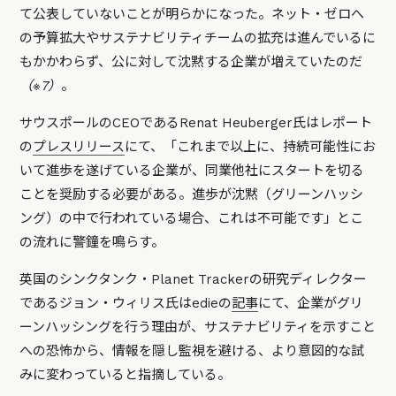
て公表していないことが明らかになった。ネット・ゼロへ
の予算拡大やサステナビリティチームの拡充は進んでいるに
もかかわらず、公に対して沈黙する企業が増えていたのだ
（※7）
。
サウスポールのCEOであるRenat Heuberger氏はレポート
の
プレスリリース
にて、
「これまで以上に、持続可能性にお
いて進歩を遂げている企業が、同業他社にスタートを切る
ことを奨励する必要がある。進歩が沈黙（グリーンハッシ
ング）の中で行われている場合、これは不可能です」
とこ
の流れに警鐘を鳴らす。
英国のシンクタンク・Planet Trackerの研究ディレクター
であるジョン・ウィリス氏はedieの
記事
にて、企業がグリ
ーンハッシングを行う理由が、サステナビリティを示すこと
への恐怖から、情報を隠し監視を避ける、より意図的な試
みに変わっていると指摘している。