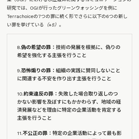
研究では、OGIが行ったグリーンウォッシングを例に
Terrachoiceの7つの罪に続く形でさらに以下の6つの新し
い罪を挙げている
（※5）
。
8.
偽の希望の罪
：技術の発展を根拠に、偽りの
希望を強化する主張を行うこと
9.
恐怖煽りの罪
：組織の実践に賛同しないこと
に関連する不安を作り出す主張を行うこと
10.
約束違反の罪
：失敗した場合取り返しのつ
かない影響を及ぼすにもかかわらず、地域の経
済発展などを理由に特定の企業活動を肯定する
主張を行うこと
11.
不公正の罪
：特定の企業活動によって最も影