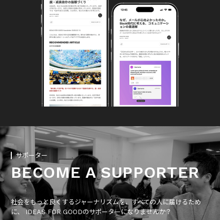
サポーター
BECOME A SUPPORTER
社会をもっと良くするジャーナリズムを、すべての人に届けるため
に、 IDEAS FOR GOODのサポーターになりませんか？