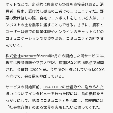
ケットなどで、定期的に農家から野菜を直接受け取る。消
費者、農家、受け渡し拠点の三者でのコミュニティだ。野
菜の受け渡しの際、自宅でコンポストをしている人は、コ
ンポストの土を農家に渡すこともできる。さらに、農家と
ユーザーは畑での農業体験やオンラインのチャットなどの
コミュニケーションで交流を深め、コミュニティの絆を育
んでいく。
株式会社4Nature
が2022年2月から開始した同サービスは、
現在は表参道駅や学芸大学駅、荻窪駅など約
15拠点で展開
され、会員数は200名弱。今年度の目標としている1,000名
へ向けて、会員数を伸ばしている。
サービスの開始直前、
CSA LOOPの仕組みや、込められた
思いについてインタビュー
を行った際には、食の循環をき
っかけにして、地域にコミュニティを形成し、最終的には
「社会寛容性」のある世界を実現したいと語ってくれた