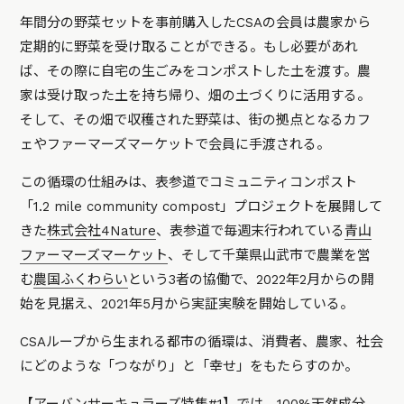
年間分の野菜セットを事前購入したCSAの会員は農家から
定期的に野菜を受け取ることができる。もし必要があれ
ば、その際に自宅の生ごみをコンポストした土を渡す。農
家は受け取った土を持ち帰り、畑の土づくりに活用する。
そして、その畑で収穫された野菜は、街の拠点となるカフ
ェやファーマーズマーケットで会員に手渡される。
この循環の仕組みは、表参道でコミュニティコンポスト
「1.2 mile community compost」プロジェクトを展開して
きた
株式会社4Nature
、表参道で毎週末行われている
青山
ファーマーズマーケット
、そして千葉県山武市で農業を営
む
農国ふくわらい
という3者の協働で、2022年2月からの開
始を見据え、2021年5月から実証実験を開始している。
CSAループから生まれる都市の循環は、消費者、農家、社会
にどのような「つながり」と「幸せ」をもたらすのか。
【アーバンサーキュラーズ特集#1】では、100%天然成分