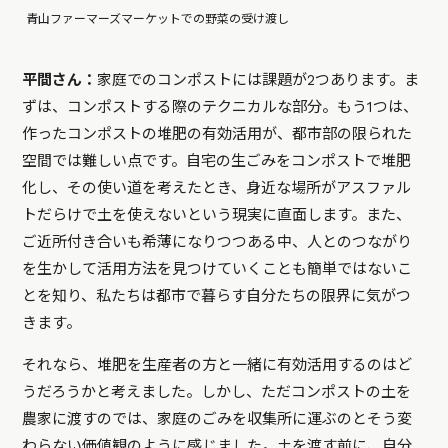
青山ファーマーズマーケットでの野菜の受け渡し
平間さん：
家庭でのコンポストには課題が2つあります。ま
ずは、コンポストする際のテクニカルな部分。もう1つは、
作ったコンポストの堆肥の有効活用が、都市部の限られた
空間では難しい点です。自宅の生ごみをコンポストで堆肥
化し、その使い道を考えたとき、身近な場所がアスファル
トだらけで土を使えないという現実に直面します。また、
ご近所付き合いも希薄になりつつある中、人とのつながり
を生かして活用方法を見つけていくことも簡単ではないこ
とを知り、私たちは都市で暮らす自分たちの限界に気がつ
きます。
それなら、堆肥を生産者の方と一緒に有効活用するのはど
うだろうかと考えました。しかし、ただコンポストの土を
農家に渡すのでは、家庭のごみを収集所に運ぶのとそう変
わらない価値観のように感じました。土を渡す前に、自分