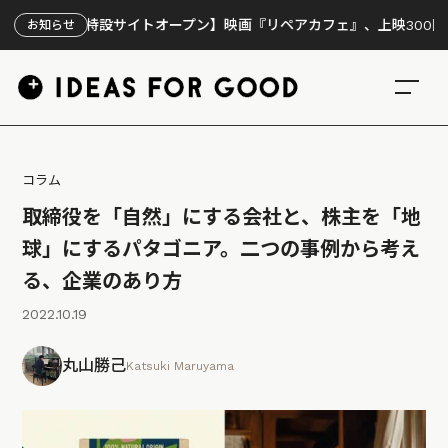
【特設サイトオープン】映画『リペアカフェ』、上映300回の先で見
お知らせ
コラム
取締役を「自然」にする会社と、株主を「地
球」にするパタゴニア。二つの事例から考え
る、企業のあり方
2022.10.19
丸山勝己
Katsuki Maruyama