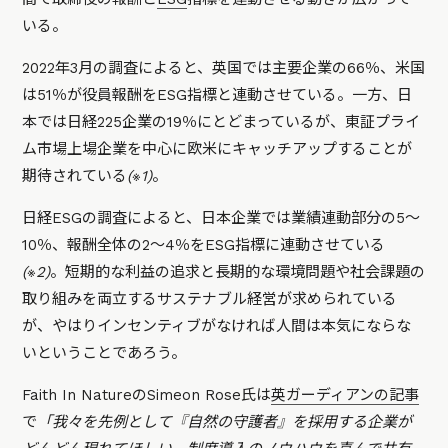
いる。
2022年3月の調査によると、英国では主要企業の66％、米国
は51％が役員報酬をESG指標と連動させている。一方、日
本では日経225企業の19％にとどまっているが、東証プライ
ム市場上場企業を中心に欧米にキャッチアップすることが
期待されている
(※1)
。
日経ESGの調査によると、日本企業では業績連動部分の5〜
10％、報酬全体の2〜4％をESG指標に連動させている
(※2)
。短期的な利益の追求と長期的な環境問題や社会課題の
取り組みを両立するサステナブル経営が求められている
が、やはりインセンティブがなければ人間は本気にならな
いということであろう。
Faith In NatureのSimeon Rose氏は
英ガーディアンの記事
で
「我々を先例として『自然の守護者』を採用する企業が