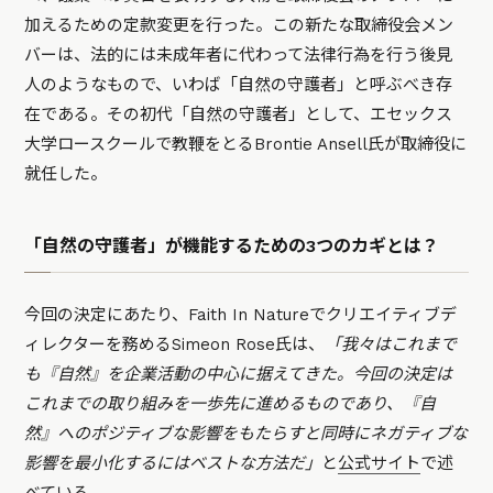
加えるための定款変更を行った。この新たな取締役会メン
バーは、法的には未成年者に代わって法律行為を行う後見
人のようなもので、いわば「自然の守護者」と呼ぶべき存
在である。その初代「自然の守護者」として、エセックス
大学ロースクールで教鞭をとるBrontie Ansell氏が取締役に
就任した。
「自然の守護者」が機能するための3つのカギとは？
今回の決定にあたり、Faith In Natureでクリエイティブデ
ィレクターを務めるSimeon Rose氏は、
「我々はこれまで
も『自然』を企業活動の中心に据えてきた。今回の決定は
これまでの取り組みを一歩先に進めるものであり、『自
然』へのポジティブな影響をもたらすと同時にネガティブな
影響を最小化するにはベストな方法だ」
と
公式サイト
で述