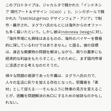
このプロトタイプは、ジャカルタで開かれた「インドネシ
ア 現代アート＆デザイン（ICAD）」と、シンガポールで開
かれた「EMERGE@FIND デザインフェア・アジア」で制
作・展示され、ヌグラハ氏のもとには海外からのオファー
も多く届いたという。しかし彼は
Indonesia Design
に対し
「海外市場にも興味はあるものの、海外のバイヤーを積極
的に探しているわけではありません」と語る。彼の目標
は、身近な廃棄物の問題を解決しながら、周りの農家にも
経済的な利益をもたらすこと。そのために、まず国内市場
に浸透させる考えなのだそうだ。
様々な問題の根源であった牛糞は、ヌグラハ氏の力で、
人々の生活に彩りを加える存在となった。邪魔者を「素
材」として捉える──そんなふうに物事の見方を変えるこ
とが、困難を問題解決の糸口にするための秘訣なのかもし
れない。