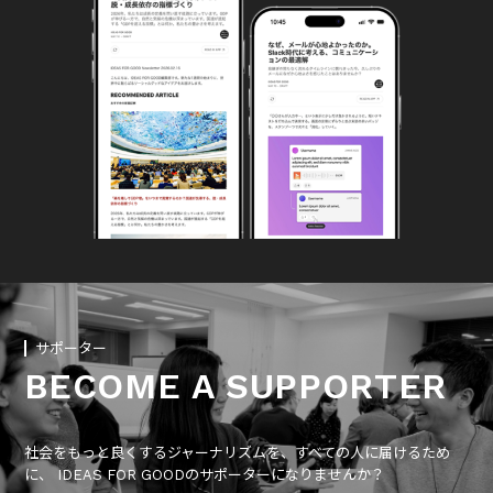
サポーター
BECOME A SUPPORTER
社会をもっと良くするジャーナリズムを、すべての人に届けるため
に、 IDEAS FOR GOODのサポーターになりませんか？