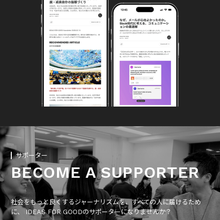
サポーター
BECOME A SUPPORTER
社会をもっと良くするジャーナリズムを、すべての人に届けるため
に、 IDEAS FOR GOODのサポーターになりませんか？