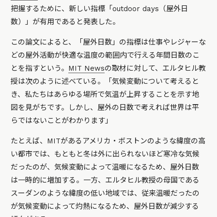
把握するために、新しい指標「outdoor days（屋外日
数）」が有用であると発表した。
この論文によると、「屋外日数」の指標は仕事やレジャーな
どの屋外活動が快適な温度の範囲内で行える年間日数のこ
とを指すという。
MIT News
の取材に対して、エルタヒル教
授は次のように述べている。
「気候変動について考えると
き、私たちはあらゆる場所で気温が上昇することを示す地
図を見がちです。しかし、屋外の日数で考えれば世界は平
らではないことがわかります」
たとえば、MITがあるアメリカ・ボストンのような緯度の高
い都市では、もともと冬は外に出られないほど寒冷な気候
だったのが、気候変動によって温暖になるため、屋外日数
は一時的に増加する。一方、エルタヒル教授の母国である
スーダンのような緯度の低い地域では、従来温暖だったの
が気候変動によって灼熱になるため、屋外日数が減少する