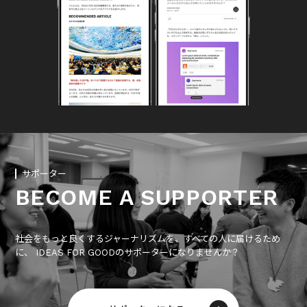
サポーター
BECOME A SUPPORTER
社会をもっと良くするジャーナリズムを、すべての人に届けるため
に、 IDEAS FOR GOODのサポーターになりませんか？