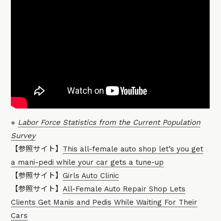
※
Labor Force Statistics from the Current Population
Survey
【参照サイト】
This all-female auto shop let’s you get
a mani-pedi while your car gets a tune-up
【参照サイト】
Girls Auto Clinic
【参照サイト】
All-Female Auto Repair Shop Lets
Clients Get Manis and Pedis While Waiting For Their
Cars