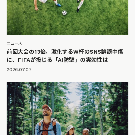
ニュース
前回大会の13倍。激化するW杯のSNS誹謗中傷
に、FIFAが投じる「AI防壁」の実効性は
2026.07.07