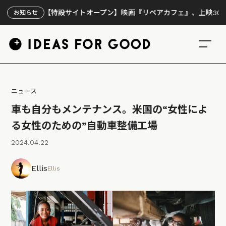
【特設サイトオープン】映画『リペアカフェ』、上映300回の先
お知らせ
ニュース
車も自分もメンテナンス。米国の“女性によ
る女性のための”自動車整備工場
2024.04.22
Ellis
Ellis