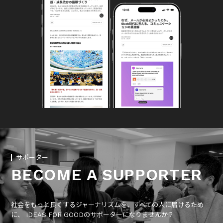
サポーター
BECOME A SUPPORTER
社会をもっと良くするジャーナリズムを、すべての人に届けるため
に、 IDEAS FOR GOODのサポーターになりませんか？