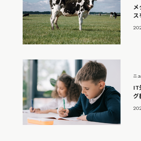
メ
ス
202
ニ
I
グ
20