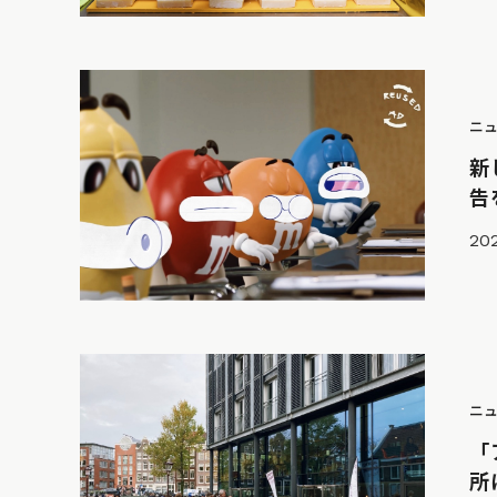
ニ
新
告
202
ニ
「
所