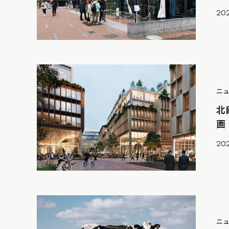
202
ニ
北
画
202
ニ