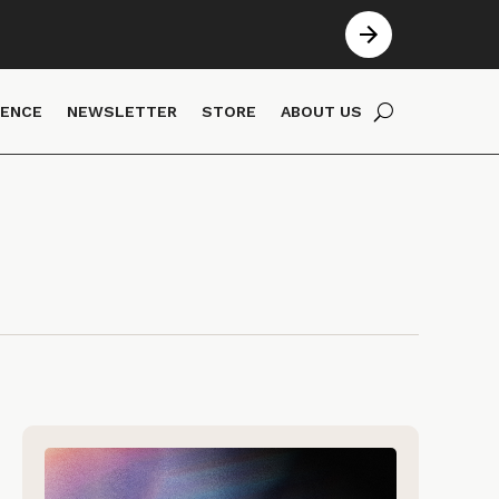
IENCE
NEWSLETTER
STORE
ABOUT US