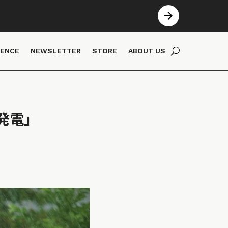
IENCE
NEWSLETTER
STORE
ABOUT US
発電」