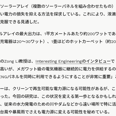
ソーラーアレイ（複数のソーラーパネルを組み合わせたもの）と
い電力の損失を抑える方法を探求している。これにより、液滴ベ
克服できる見通しだ。
ネルアレイの最大出力は、1平方メートルあたり約200ワットで
充電器は20〜30ワット）、1畳ほどのホットカーペット（約2
Zong Li教授は、
Interesting Engineeringのインタビュー
で
高いが、メガワット級の電気機器に継続的に電力を供給するの
ENGパネルを同時に利用できるようにすることが非常に重要」
ーは、クリーンで再生可能な電力源になる可能性があるが、こ
った。今回の研究は、この状況を変える第一歩となるかもしれ
、従来の水力発電のための川やダムなどから遠い場所で特に活
台風や暴風雨でさえも電力源に変える可能性を秘めている。