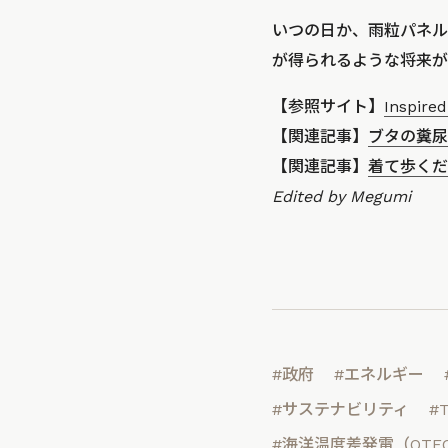
いつの日か、雨粒パネル
が得られるような将来が
【参照サイト】
Inspired
【関連記事】
ブタの糞尿
【関連記事】
着て歩くだ
Edited by Megumi
#政府
#エネルギー
#サステナビリティ
#
#海洋温度差発電（OTE