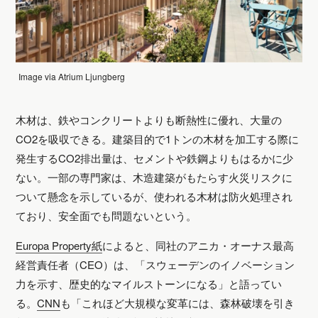
Image via Atrium Ljungberg
木材は、鉄やコンクリートよりも断熱性に優れ、大量の
CO2を吸収できる。建築目的で1トンの木材を加工する際に
発生するCO2排出量は、セメントや鉄鋼よりもはるかに少
ない。一部の専門家は、木造建築がもたらす火災リスクに
ついて懸念を示しているが、使われる木材は防火処理され
ており、安全面でも問題ないという。
Europa Property紙
によると、同社のアニカ・オーナス最高
経営責任者（CEO）は、
「スウェーデンのイノベーション
力を示す、歴史的なマイルストーンになる」
と語ってい
る。
CNN
も
「これほど大規模な変革には、森林破壊を引き