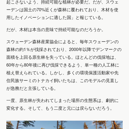
起こさないよう、持続可能な植林が必要だ。だが、スウェ
ーデンは国土の70%近くが森林に覆われており、木材を使
用したイノベーションに適した国」
と報じている。
だが、木材は本当の意味で持続可能なのだろうか。
スウェーデン森林産業協会によると、毎年スウェーデンの
森林の約1％が伐採されており、2000年以降でデンマークの
面積を上回る原生林を失っている。ほとんどの伐採地は、
60年から80年後に再び伐採できるよう、単一種の人工林に
植え替えられている。しかし、多くの環境保護活動家や先
住民族サーミのトナカイ飼いたちは、このモデルの見直し
が急務だと主張している。
一度、原生林が失われてしまった場所の生態系は、劇的に
変化する。そして、もう二度と元には戻らないだろう。