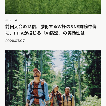
ニュース
前回大会の13倍。激化するW杯のSNS誹謗中傷
に、FIFAが投じる「AI防壁」の実効性は
2026.07.07