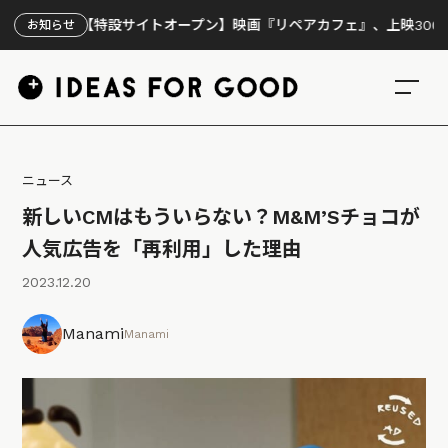
【特設サイトオープン】映画『リペアカフェ』、上映300回の先
お知らせ
ニュース
新しいCMはもういらない？M&M’Sチョコが
人気広告を「再利用」した理由
2023.12.20
Manami
Manami