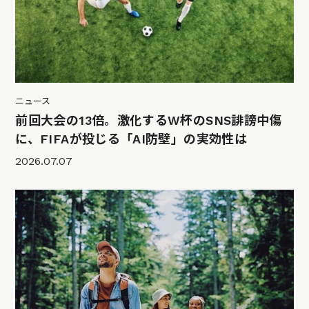
ニュース
前回大会の13倍。激化するW杯のSNS誹謗中傷
に、FIFAが投じる「AI防壁」の実効性は
2026.07.07