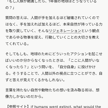
「もし人類が絶滅したら、1年後の地球はどうなっている
の？」
質問の答えは、人間が手を加えるほど破壊されていくので
はなく、手を加えれば加えるほど、本来自然が持っている力
を取り戻していく、そんな
リジェネレーション
という観点
であらゆる物事を捉え、行動していくことの大切さを教え
てくれている。
そしてもしも、地球のためにどういったアクションを起こせ
ばいいのか分からなくなったときは、「ここに人間がいな
くなったら？」という問いを、「自分自身」に投げかけ
る。そうすることで、人間以外の視点に立つことができ、自
ずと答えが見えてくるかもしれない。
言葉を持たない自然や動物たちの想いを汲み取る術は、想
像力しかないのだから。
【参照サイト】
If humans went extinct, what would the