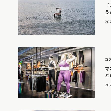
「
う
202
コ
マ
と
202