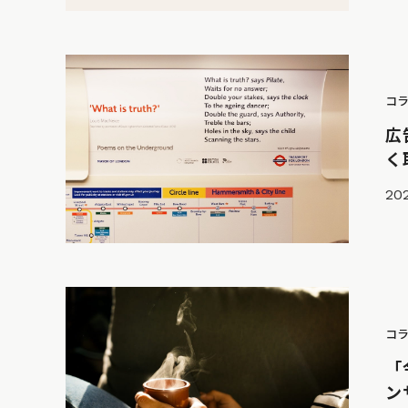
コ
広
く
202
コ
「
ン