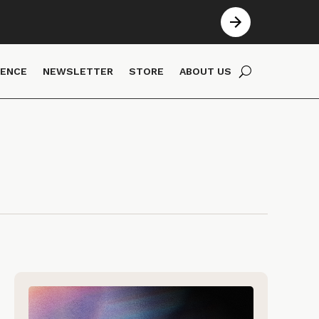
IENCE
NEWSLETTER
STORE
ABOUT US