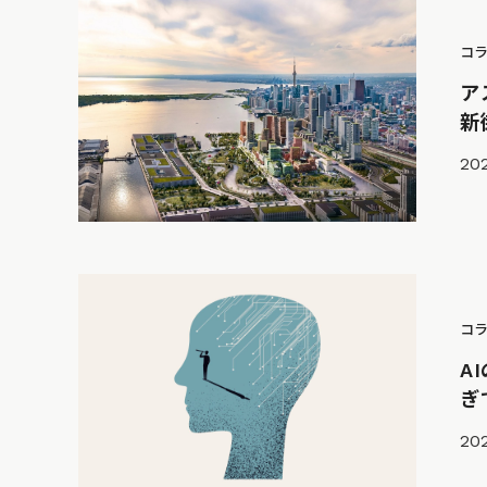
コ
ア
新
202
コ
A
ぎ
202