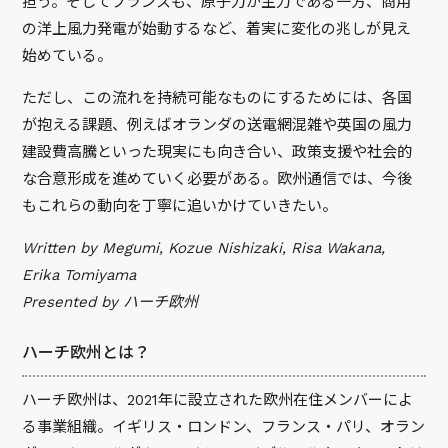
担う。そしてフランスも、原子力が主力である一方、商用
の洋上風力発電が始動するなど、着実に変化の兆しが見え
始めている。
ただし、この流れを持続可能なものにするためには、各国
が抱える課題、例えばオランダの送電網混雑や英国の風力
建設費高騰といった現実にも向き合い、政策支援や社会的
な合意形成を進めていく必要がある。欧州通信では、今後
もこれらの動向を丁寧に追いかけていきたい。
Written by Megumi, Kozue Nishizaki, Risa Wakana,
Erika Tomiyama
Presented by ハーチ欧州
ハーチ欧州とは？
ハーチ欧州は、2021年に設立された欧州在住メンバーによ
る事業組織。イギリス・ロンドン、フランス・パリ、オラン