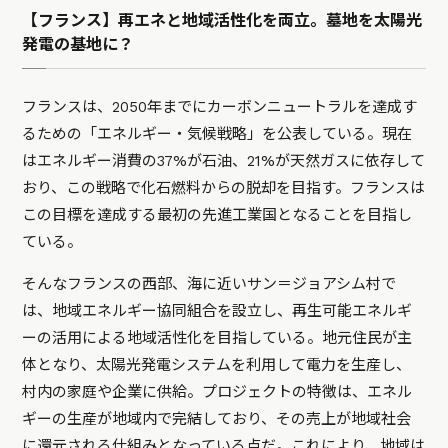
【フランス】再エネと地域活性化を両立。墓地を太陽光
発電の基地に？
フランスは、2050年までにカーボンニュートラルを達成す
るための「エネルギー・気候戦略」を公表している。現在
はエネルギー消費の37%が石油、21%が天然ガスに依存して
おり、この戦略で化石燃料からの脱却を目指す。フランスは
この目標を達成する最初の先進工業国となることを目指し
ている。
そんなフランスの西部、海に近いサン＝ジョアシム村で
は、地域エネルギー協同組合を設立し、再生可能エネルギ
ーの活用による地域活性化を目指している。地元住民が主
体となり、太陽光発電システムを利用して電力を生産し、
村内の家庭や企業に供給。プロジェクトの特徴は、エネル
ギーの生産が地域内で完結しており、その売上が地域社会
に還元される仕組みとなっている点だ。これにより、地域は