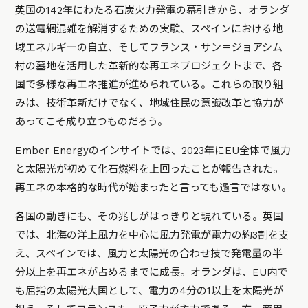
英国の142年にわたる石炭火力発電の幕引きから、オランダ
の送電網混雑を解消するための実験、スペインにおける地
域エネルギーの自立、そしてフランス・サン＝ジョアシム
村の墓地を活用した革新的な再エネプロジェクトまで、各
国で多様な再エネ推進が進められている。これらの取り組
みは、技術革新だけでなく、地域住民の意識改革と協力が
あってこそ成り立つものだろう。
Ember Energyの
インサイト
では、2023年にEU全体で風力
と太陽光が初めて化石燃料を上回ったことが報告された。
再エネの本格的な時代が始まったと言っても過言ではない。
各国の動きにも、その兆しがはっきりと現れている。英国
では、北海の洋上風力を中心に風力発電が電力の約3割を支
え、スペインでは、風力と太陽光の合わせ技で発電量の半
分以上を再エネが占めるまでに成長。オランダは、EU内で
も屈指の太陽光大国として、電力の4分の1以上を太陽光が