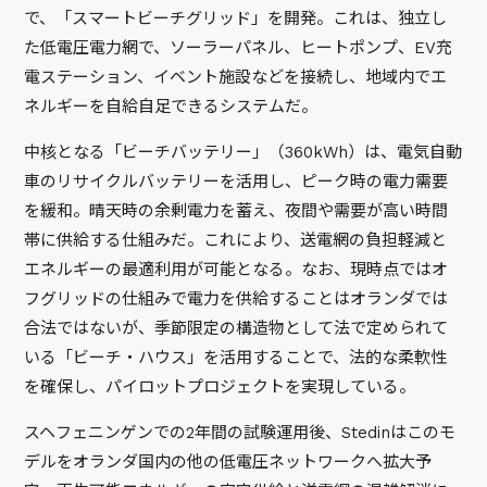
で、「スマートビーチグリッド」を開発。これは、独立し
た低電圧電力網で、ソーラーパネル、ヒートポンプ、EV充
電ステーション、イベント施設などを接続し、地域内でエ
ネルギーを自給自足できるシステムだ。
中核となる「ビーチバッテリー」（360kWh）は、電気自動
車のリサイクルバッテリーを活用し、ピーク時の電力需要
を緩和。晴天時の余剰電力を蓄え、夜間や需要が高い時間
帯に供給する仕組みだ。これにより、送電網の負担軽減と
エネルギーの最適利用が可能となる。なお、現時点ではオ
フグリッドの仕組みで電力を供給することはオランダでは
合法ではないが、季節限定の構造物として法で定められて
いる「ビーチ・ハウス」を活用することで、法的な柔軟性
を確保し、パイロットプロジェクトを実現している。
スヘフェニンゲンでの2年間の試験運用後、Stedinはこのモ
デルをオランダ国内の他の低電圧ネットワークへ拡大予