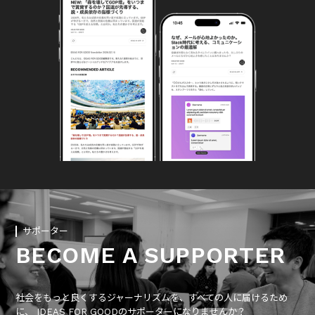
サポーター
BECOME A SUPPORTER
社会をもっと良くするジャーナリズムを、すべての人に届けるため
に、 IDEAS FOR GOODのサポーターになりませんか？