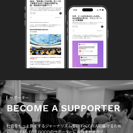
サポーター
BECOME A SUPPORTER
社会をもっと良くするジャーナリズムを、すべての人に届けるため
に、 IDEAS FOR GOODのサポーターになりませんか？