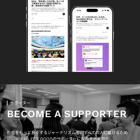
サポーター
BECOME A SUPPORTER
社会をもっと良くするジャーナリズムを、すべての人に届けるため
に、 IDEAS FOR GOODのサポーターになりませんか？