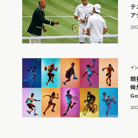
テ
ア
202
イ
競
候
Go
202