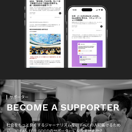
サポーター
BECOME A SUPPORTER
社会をもっと良くするジャーナリズムを、すべての人に届けるため
に、 IDEAS FOR GOODのサポーターになりませんか？