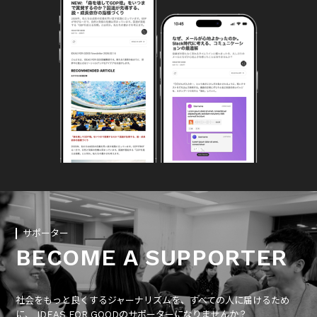
サポーター
BECOME A SUPPORTER
社会をもっと良くするジャーナリズムを、すべての人に届けるため
に、 IDEAS FOR GOODのサポーターになりませんか？