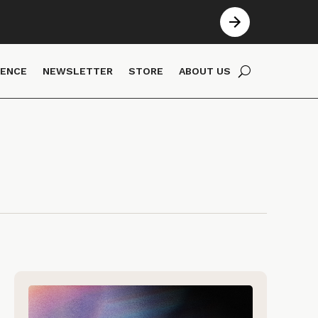
IENCE
NEWSLETTER
STORE
ABOUT US