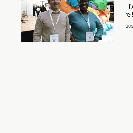
【
で
202