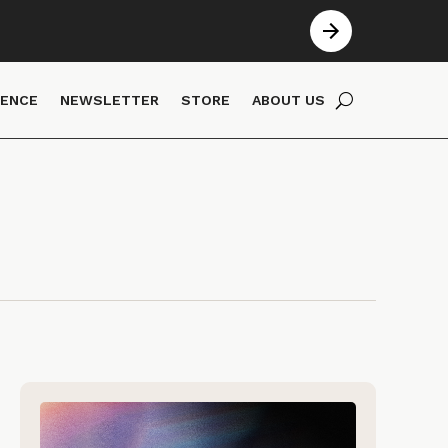
IENCE
NEWSLETTER
STORE
ABOUT US