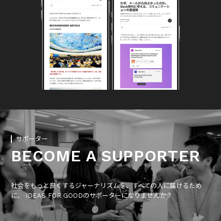
サポーター
BECOME A SUPPORTER
社会をもっと良くするジャーナリズムを、すべての人に届けるため
に、 IDEAS FOR GOODのサポーターになりませんか？