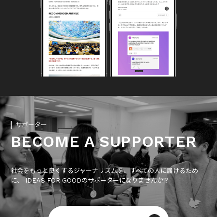
サポーター
BECOME A SUPPORTER
社会をもっと良くするジャーナリズムを、すべての人に届けるため
に、 IDEAS FOR GOODのサポーターになりませんか？