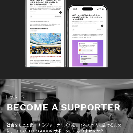
サポーター
BECOME A SUPPORTER
社会をもっと良くするジャーナリズムを、すべての人に届けるため
に、 IDEAS FOR GOODのサポーターになりませんか？