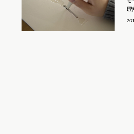
モ
理
201