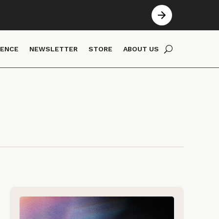
IENCE
NEWSLETTER
STORE
ABOUT US