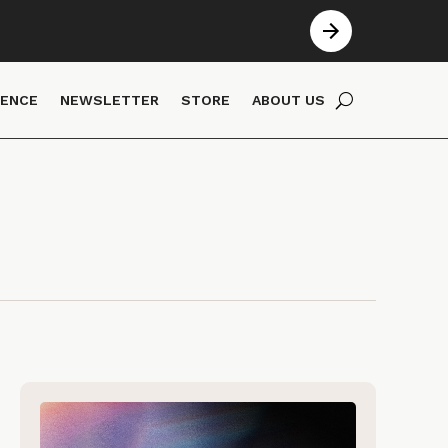
IENCE
NEWSLETTER
STORE
ABOUT US