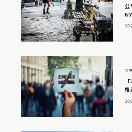
公
N
202
コ
「
格
202