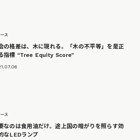
ュース
会の格差は、木に現れる。「木の不平等」を是正
指標 “Tree Equity Score”
1.07.06
ュース
要なのは食用油だけ。途上国の暗がりを照らす効
的なLEDランプ