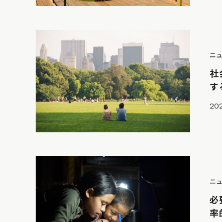
ニ
社
する
202
ニ
必
率