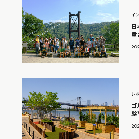
イ
日
重
202
レ
ゴ
験
202