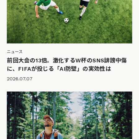
ニュース
前回大会の13倍。激化するW杯のSNS誹謗中傷
に、FIFAが投じる「AI防壁」の実効性は
2026.07.07