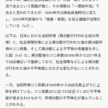
流であるという意識が強く、その様態は「一億総中流」で
あると言われてきたが、1990年代以降低成長時代に突入
し、2000年代前後から「格差・貧困」を巡る議論が活発化
している
（※3）
。
以下は、日本における当初所得（再分配が行われる前の所
得）と、社会保険料等による再分配が行われた後の再分配所
得のジニ係数、そして再分配による不平等の改善度を示し
た図
（※4）
だ。再分配後のジニ係数は1990年から2017年ま
でほぼ横ばいで推移しており、社会保障などによる再分配
が行われた後の不平等度には大きな変化がないことがわか
る。
一方、当初所得ジニ係数は1999年からほぼ右肩上がりに上
昇を続けている。ジニ係数は1に近づけば近づくほど不平等
度が高まるわけなので、所得分配の不平等化が進んでいるこ
とがわかる。