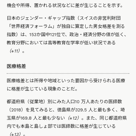
機会や所得、置かれる状況などに差が生じることを示す。
日本のジェンダー・ギャップ指数（スイスの非営利財団
「世界経済フォーラム」が独自に算定した男女格差を測る
指数）は、153か国中121位で、政治・経済分野の値が低く、
教育分野においては高等教育在学率が低い状況である
（※11）
。
医療格差
医療格差とは所得や地域といった要因から受けられる医療
に格差が生じている現象のことだ。
都道府県（従業地）別にみた人口10 万人あたりの医師数
（2018）を見てみると、徳島県が329.5 人と最も多く、埼
玉県が169.8 人と最も少ない
（※12）
。また、同じ都道府県
内でも本島と島しょ部では医師数に格差が生じている
（※13）
。