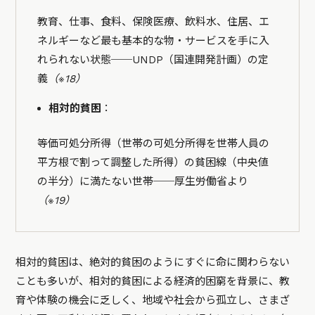
教育、仕事、食料、保険医療、飲料水、住居、エ
ネルギーなど最も基本的な物・サービスを手に入
れられない状態──UNDP（国連開発計画）の定
義
（※18）
相対的貧困
：
等価可処分所得（世帯の可処分所得を世帯人員の
平方根で割って調整した所得）の貧困線（中央値
の半分）に満たない世帯──厚生労働省より
（※19）
相対的貧困は、絶対的貧困のようにすぐに命に関わらない
ことも多いが、相対的貧困による経済的困窮を背景に、教
育や体験の機会に乏しく、地域や社会から孤立し、さまざ