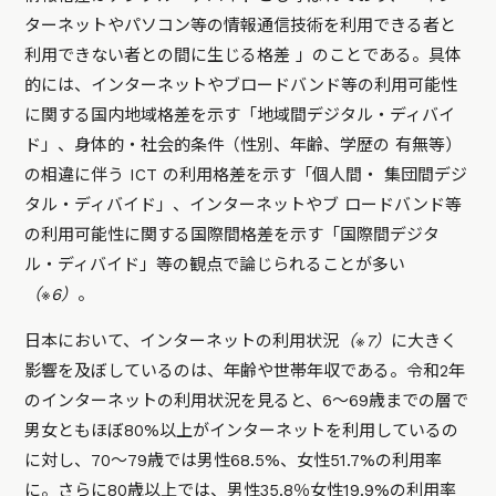
ターネットやパソコン等の情報通信技術を利用できる者と
利用できない者との間に生じる格差 」のことである。具体
的には、インターネットやブロードバンド等の利用可能性
に関する国内地域格差を示す「地域間デジタル・ディバイ
ド」、身体的・社会的条件（性別、年齢、学歴の 有無等）
の相違に伴う ICT の利用格差を示す「個人間・ 集団間デジ
タル・ディバイド」、インターネットやブ ロードバンド等
の利用可能性に関する国際間格差を示す「国際間デジタ
ル・ディバイド」等の観点で論じられることが多い
（※6）
。
日本において、インターネットの利用状況
（※7）
に大きく
影響を及ぼしているのは、年齢や世帯年収である。令和2年
のインターネットの利用状況を見ると、6～69歳までの層で
男女ともほぼ80%以上がインターネットを利用しているの
に対し、70～79歳では男性68.5%、女性51.7%の利用率
に。さらに80歳以上では、男性35.8％女性19.9%の利用率