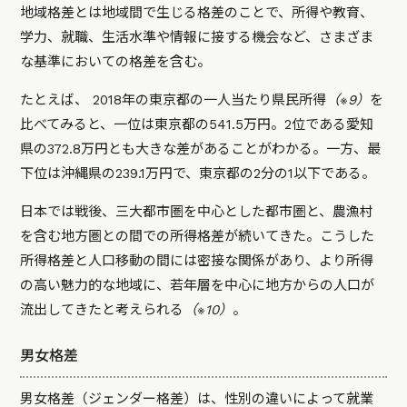
地域格差とは地域間で生じる格差のことで、所得や教育、
学力、就職、生活水準や情報に接する機会など、さまざま
な基準においての格差を含む。
たとえば、 2018年の東京都の一人当たり県民所得
（※9）
を
比べてみると、一位は東京都の541.5万円。2位である愛知
県の372.8万円とも大きな差があることがわかる。一方、最
下位は沖縄県の239.1万円で、東京都の2分の1以下である。
日本では戦後、三大都市圏を中心とした都市圏と、農漁村
を含む地方圏との間での所得格差が続いてきた。こうした
所得格差と人口移動の間には密接な関係があり、より所得
の高い魅力的な地域に、若年層を中心に地方からの人口が
流出してきたと考えられる
（※10）
。
男女格差
男女格差（ジェンダー格差）は、性別の違いによって就業