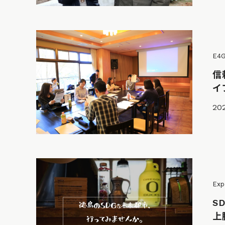
E4
信
イ
20
Exp
S
上