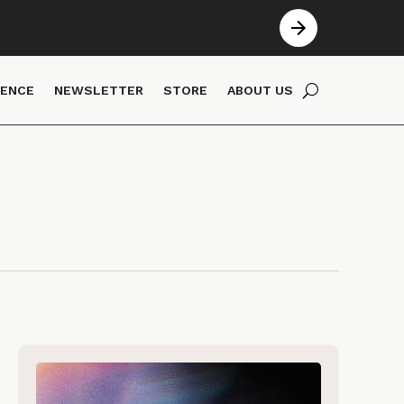
IENCE
NEWSLETTER
STORE
ABOUT US