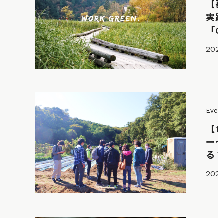
【
実
「G
202
Eve
【
ー
る
202