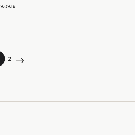
9.09.16
→
2