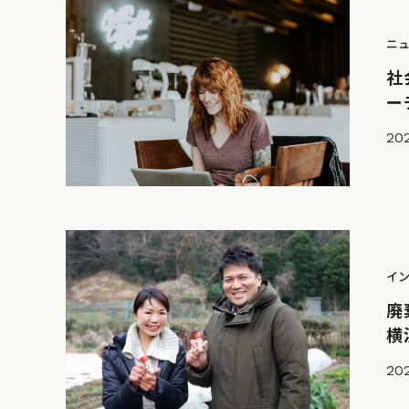
ニ
社
ー
20
イ
廃
横
20