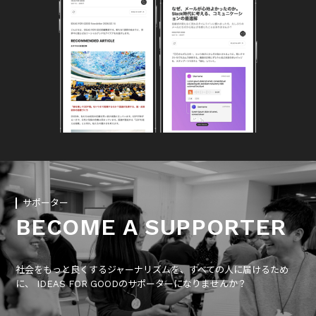
サポーター
BECOME A SUPPORTER
社会をもっと良くするジャーナリズムを、すべての人に届けるため
に、 IDEAS FOR GOODのサポーターになりませんか？