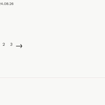
24.08.26
→
2
3