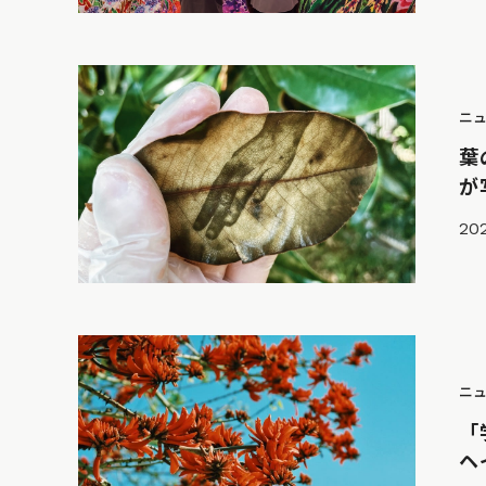
ニ
葉
が
202
ニ
「
ヘ