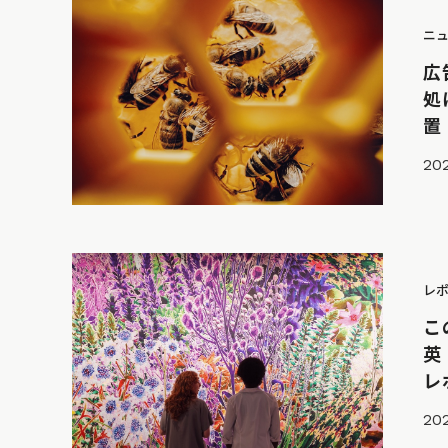
ニ
広
処
置
202
レ
こ
英
レ
202