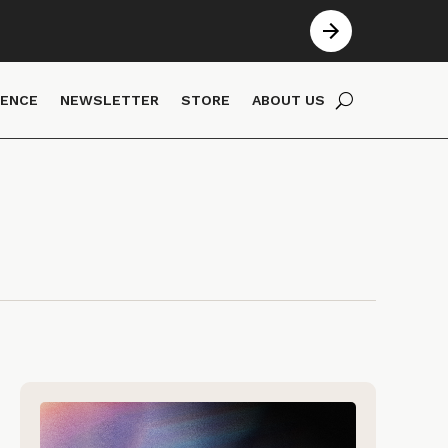
IENCE
NEWSLETTER
STORE
ABOUT US