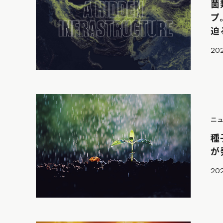
菌
プ
迫
20
ニ
種
が
20