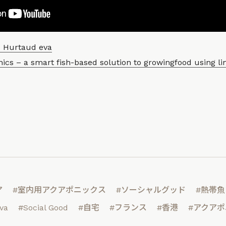
s Hurtaud eva
ics – a smart fish-based solution to growingfood using l
ア
#室内用アクアポニックス
#ソーシャルグッド
#熱帯魚
va
#Social Good
#自宅
#フランス
#香港
#アクア