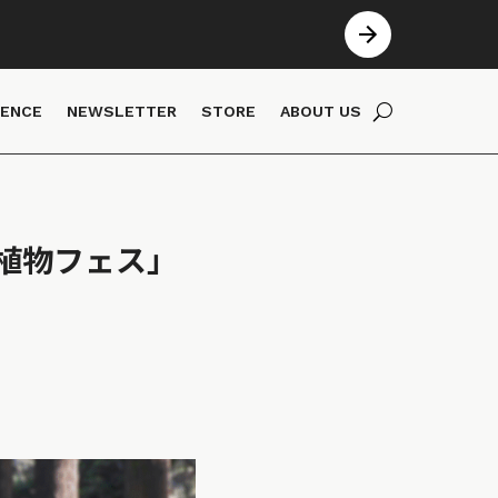
IENCE
NEWSLETTER
STORE
ABOUT US
植物フェス」