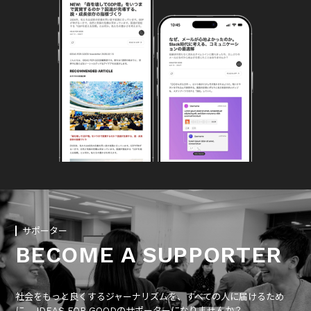
サポーター
BECOME A SUPPORTER
社会をもっと良くするジャーナリズムを、すべての人に届けるため
に、 IDEAS FOR GOODのサポーターになりませんか？